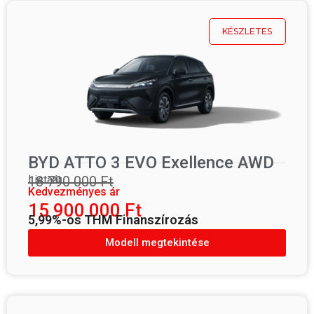
KÉSZLETES
BYD ATTO 3 EVO Exellence AWD
Listaár
18 790 000 Ft
Kedvezményes ár
15 900 000 Ft
5,99%-os THM Finanszírozás
Modell megtekintése