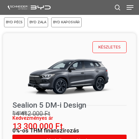
Skip
to
main
BYD PÉCS
BYD ZALA
BYD KAPOSVÁR
content
KÉSZLETES
Sealion 5 DM-i Design
Listaár
14 412 000 Ft
Kedvezményes ár
13 300 000 Ft
0%-os THM finanszírozás