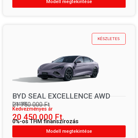
Modell megtekintése
KÉSZLETES
BYD SEAL EXCELLENCE AWD
Listaár
21 750 000 Ft
Kedvezményes ár
20 450 000 Ft
0%-os THM finanszírozás
Modell megtekintése