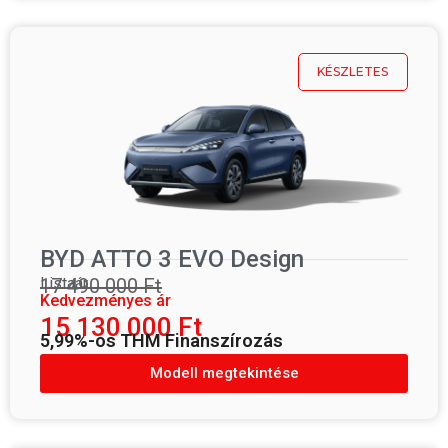
KÉSZLETES
BYD ATTO 3 EVO Design
Listaár
17 490 000 Ft
Kedvezményes ár
15 130 000 Ft
5,99%-os THM Finanszírozás
Modell megtekintése